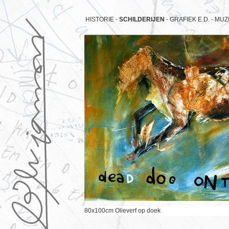
HISTORIE -
SCHILDERIJEN
-
GRAFIEK E.D. -
MUZI
80x100cm Olieverf op doek